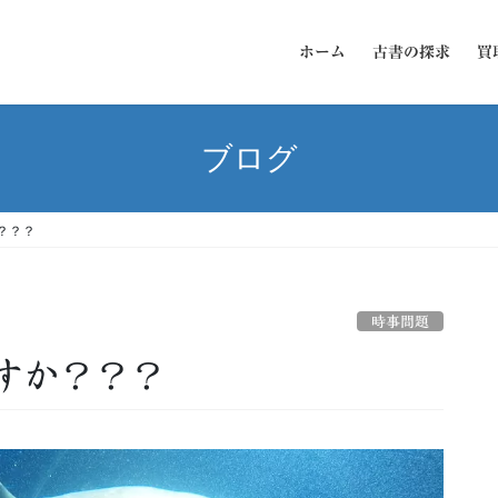
ホーム
古書の探求
買
ブログ
？？？
時事問題
すか？？？