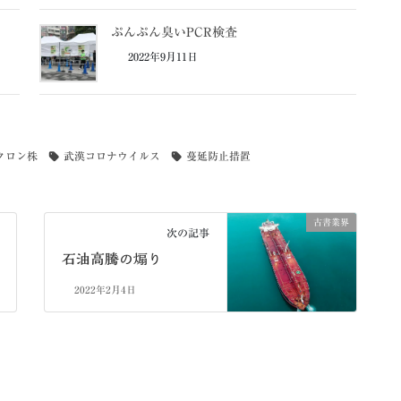
ぷんぷん臭いPCR検査
2022年9月11日
クロン株
武漢コロナウイルス
蔓延防止措置
古書業界
次の記事
石油高騰の煽り
2022年2月4日