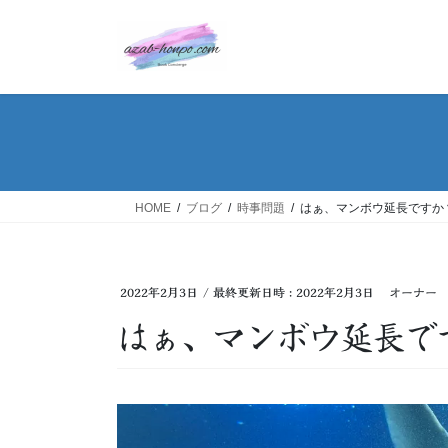
コ
ナ
ン
ビ
テ
ゲ
ン
ー
ツ
シ
へ
ョ
ス
ン
キ
に
ッ
移
HOME
ブログ
時事問題
はぁ、マンボウ延長ですか
プ
動
2022年2月3日
/ 最終更新日時 :
2022年2月3日
オーナー
はぁ、マンボウ延長で