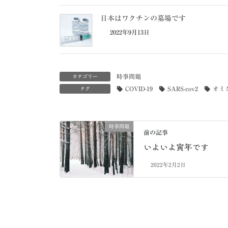
日本はワクチンの墓場です
2022年9月13日
時事問題
カテゴリー
COVID-19
SARS-cov2
オミ
タグ
時事問題
前の記事
いよいよ寅年です
2022年2月2日