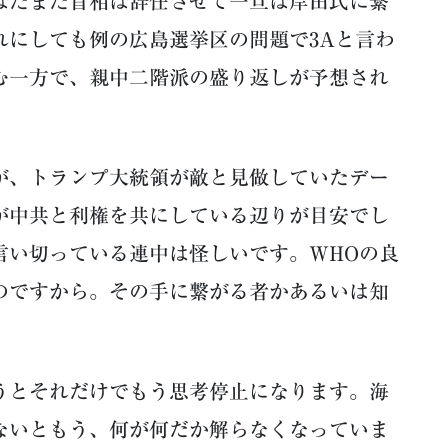
はたまた首相は辞任させて一旦は岸田氏に繋
れにしても例の広島選挙区の問題で3Aと言わ
む一方で、親中二階派の盛り返しが予想され
、トランプ大統領が敵と見做していたデー
が中共と利権を共にしている辺りが目安でし
言い切っている連中は怪しいです。WHOの良
のですから。その手に繋がる者かあるいは知
とそれだけでもう思考停止になります。海
ないともう、何が何だか解らなくなっていま