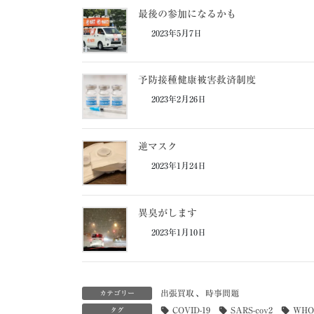
最後の参加になるかも
2023年5月7日
予防接種健康被害救済制度
2023年2月26日
逆マスク
2023年1月24日
異臭がします
2023年1月10日
出張買取
、
時事問題
カテゴリー
COVID-19
SARS-cov2
WHO
タグ