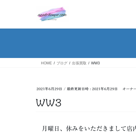
コ
ナ
ン
ビ
テ
ゲ
ン
ー
ツ
シ
へ
ョ
ス
ン
キ
に
ッ
移
HOME
ブログ
出張買取
WW3
プ
動
2021年6月29日
/ 最終更新日時 :
2021年6月29日
オーナ
WW3
月曜日、休みをいただきまして店内