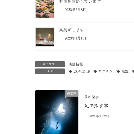
有事を覚悟しています
2023年2月8日
異臭がします
2023年1月10日
店舗情報
カテゴリー
COVID-19
ワクチン
地震
タグ
探求書
前の記事
足で探す本
2021年3月26日