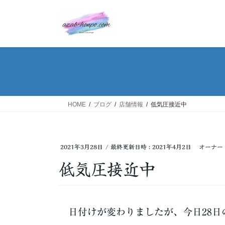
コ
ナ
ン
ビ
テ
ゲ
ン
ー
ツ
シ
へ
ョ
ス
ン
キ
に
ッ
移
HOME
ブログ
店舗情報
低気圧接近中
プ
動
2021年3月28日
/ 最終更新日時 :
2021年4月2日
オーナー
低気圧接近中
日付けが変わりましたが、今日28日