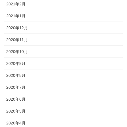
2021年2月
2021年1月
2020年12月
2020年11月
2020年10月
2020年9月
2020年8月
2020年7月
2020年6月
2020年5月
2020年4月