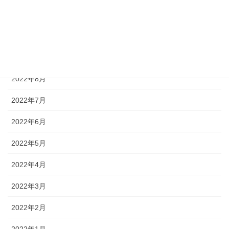
2022年11月
2022年10月
2022年9月
2022年8月
2022年7月
2022年6月
2022年5月
2022年4月
2022年3月
2022年2月