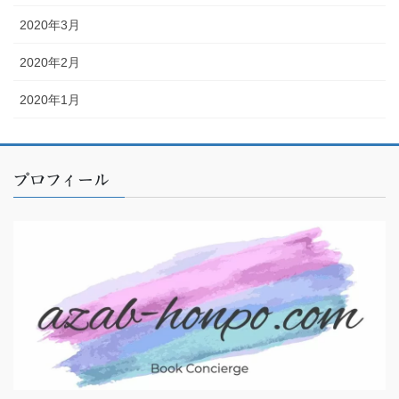
2020年3月
2020年2月
2020年1月
プロフィール