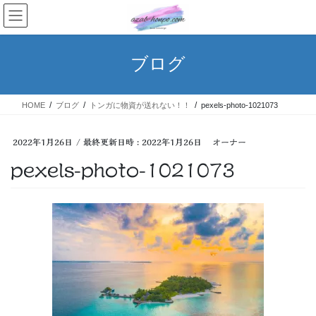
コ
ナ
ン
ビ
テ
ゲ
ン
ー
ブログ
ツ
シ
へ
ョ
ス
ン
HOME
ブログ
トンガに物資が送れない！！
pexels-photo-1021073
キ
に
ッ
移
プ
動
2022年1月26日
/ 最終更新日時 :
2022年1月26日
オーナー
pexels-photo-1021073