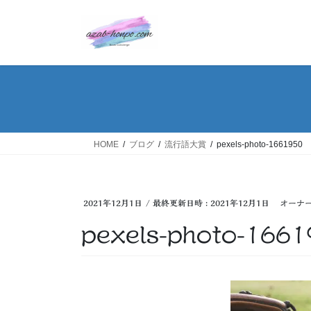
コ
ナ
ン
ビ
テ
ゲ
ン
ー
ツ
シ
へ
ョ
ス
ン
キ
に
ッ
移
HOME
ブログ
流行語大賞
pexels-photo-1661950
プ
動
2021年12月1日
/ 最終更新日時 :
2021年12月1日
オーナ
pexels-photo-166