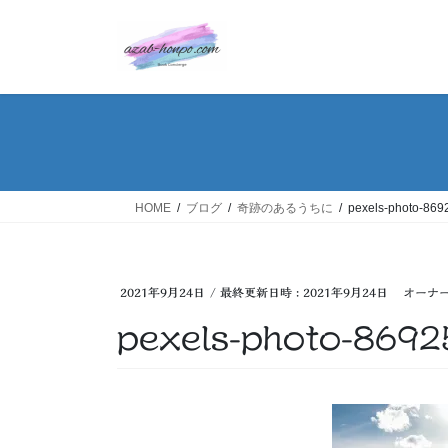
コ
ナ
ン
ビ
テ
ゲ
ン
ー
ツ
シ
へ
ョ
ス
ン
キ
に
ッ
移
HOME
ブログ
奇跡のあるうちに
pexels-photo-869
プ
動
2021年9月24日
/ 最終更新日時 :
2021年9月24日
オーナ
pexels-photo-8692