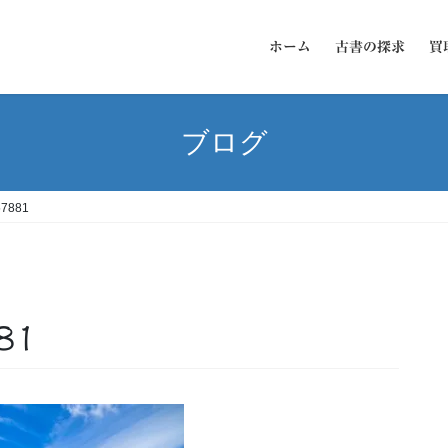
ホーム
古書の探求
買
ブログ
57881
81