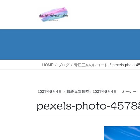
コ
ナ
ン
ビ
テ
ゲ
ン
ー
ツ
シ
へ
ョ
ス
ン
キ
に
ッ
移
HOME
ブログ
青江三奈のレコード
pexels-photo-4
プ
動
2021年8月4日
/ 最終更新日時 :
2021年8月4日
オーナー
pexels-photo-4578