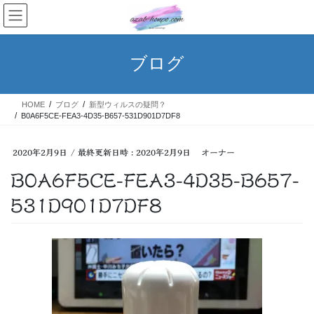
コ
ナ
ン
ビ
テ
ゲ
ン
ー
ブログ
ツ
シ
へ
ョ
ス
ン
HOME
ブログ
新型ウィルスの疑問？
キ
に
B0A6F5CE-FEA3-4D35-B657-531D901D7DF8
ッ
移
プ
動
2020年2月9日
/ 最終更新日時 :
2020年2月9日
オーナー
B0A6F5CE-FEA3-4D35-B657-
531D901D7DF8