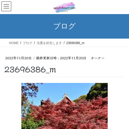
コ
ナ
ン
ビ
テ
ゲ
ン
ー
ブログ
ツ
シ
へ
ョ
ス
ン
HOME
ブログ
当選を祈念します
23696386_m
キ
に
ッ
移
プ
動
2022年11月20日
/ 最終更新日時 :
2022年11月20日
オーナー
23696386_m