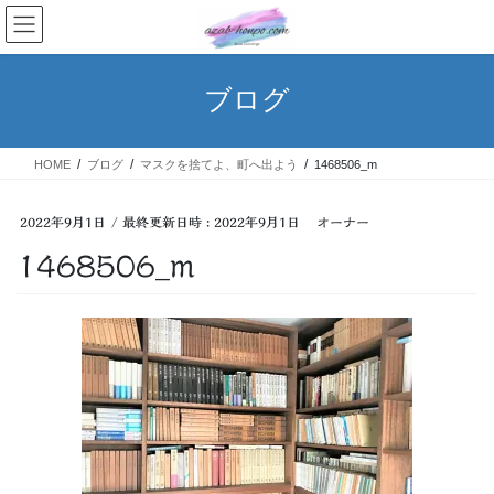
コ
ナ
ン
ビ
テ
ゲ
ン
ー
ブログ
ツ
シ
へ
ョ
ス
ン
HOME
ブログ
マスクを捨てよ、町へ出よう
1468506_m
キ
に
ッ
移
プ
動
2022年9月1日
/ 最終更新日時 :
2022年9月1日
オーナー
1468506_m