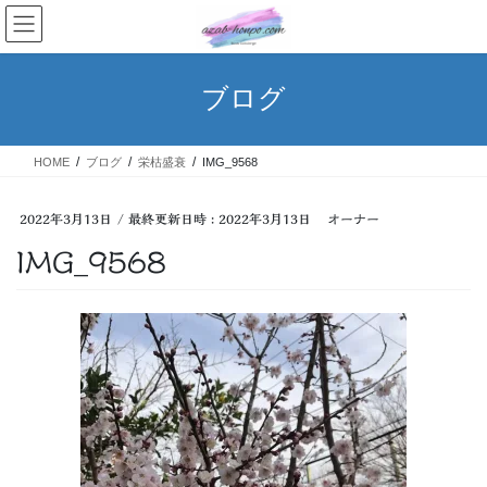
コ
ナ
ン
ビ
テ
ゲ
ン
ー
ブログ
ツ
シ
へ
ョ
ス
ン
HOME
ブログ
栄枯盛衰
IMG_9568
キ
に
ッ
移
プ
動
2022年3月13日
/ 最終更新日時 :
2022年3月13日
オーナー
IMG_9568