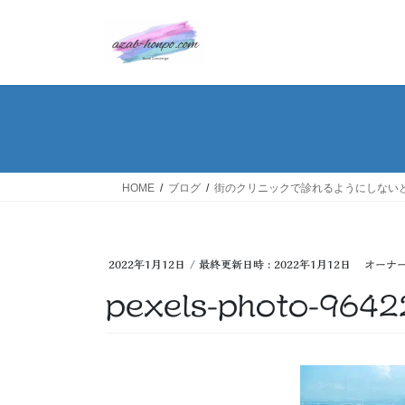
コ
ナ
ン
ビ
テ
ゲ
ン
ー
ツ
シ
へ
ョ
ス
ン
キ
に
ッ
移
HOME
ブログ
街のクリニックで診れるようにしない
プ
動
2022年1月12日
/ 最終更新日時 :
2022年1月12日
オーナ
pexels-photo-9642