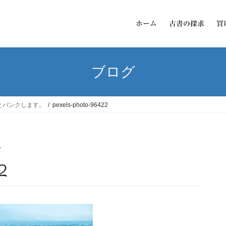
ホーム
古書の探求
買
ブログ
とパンクします。
pexels-photo-96422
ー
2