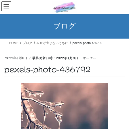
コ
ナ
ン
ビ
テ
ゲ
ン
ー
ブログ
ツ
シ
へ
ョ
ス
ン
HOME
ブログ
ADEが生じないうちに
pexels-photo-436792
キ
に
ッ
移
プ
動
2022年1月8日
/ 最終更新日時 :
2022年1月8日
オーナー
pexels-photo-436792