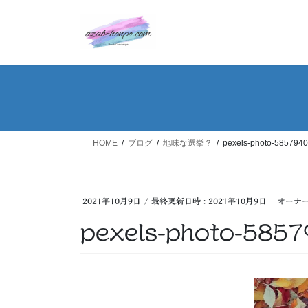
コ
ナ
ン
ビ
テ
ゲ
ン
ー
ツ
シ
へ
ョ
ス
ン
キ
に
ッ
移
HOME
ブログ
地味な選挙？
pexels-photo-5857940
プ
動
2021年10月9日
/ 最終更新日時 :
2021年10月9日
オーナ
pexels-photo-585