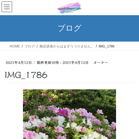
コ
ナ
ン
ビ
テ
ゲ
ン
ー
ブログ
ツ
シ
へ
ョ
ス
ン
HOME
ブログ
無症状者からはまずうつりません。
IMG_1786
キ
に
ッ
移
プ
動
2021年4月12日
/ 最終更新日時 :
2021年4月12日
オーナー
IMG_1786