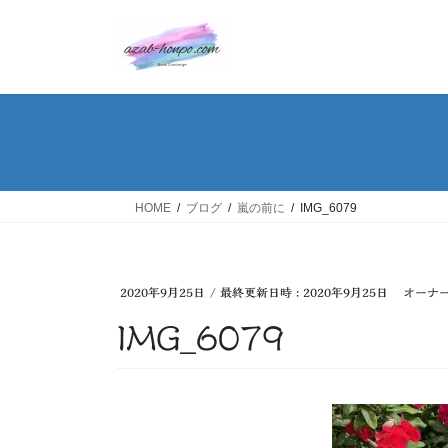
コ
ナ
ン
ビ
テ
ゲ
ン
ー
ツ
シ
へ
ョ
ス
ン
キ
に
ッ
移
HOME
ブログ
嵐の前に
IMG_6079
プ
動
2020年9月25日
/ 最終更新日時 :
2020年9月25日
オーナ
IMG_6079