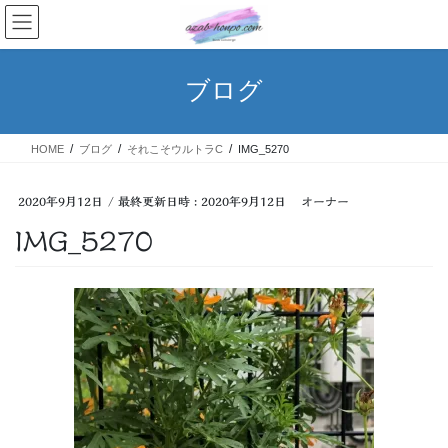
コ
ナ
ン
ビ
テ
ゲ
ン
ー
ブログ
ツ
シ
へ
ョ
ス
ン
HOME
ブログ
それこそウルトラC
IMG_5270
キ
に
ッ
移
プ
動
2020年9月12日
/ 最終更新日時 :
2020年9月12日
オーナー
IMG_5270